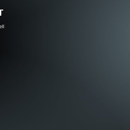
T
ell