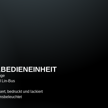
MABEDIENEINHEIT
üge
d Lin-Bus
ert, bedruckt und lackiert
onsbeleuchtet