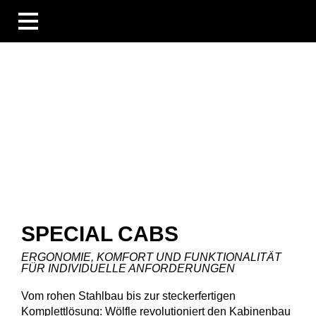
BUSINESS UNITS
ÜBERSICHT
THERMAL SYSTEMS
E/E SYSTEMS
CONTROL SYSTEMS
SPECIAL CABS
Übersicht
Komplettkabinen
Fahrerstände und Lenksäulen
Verkleidungs- und Ausbauteile
SPECIAL CABS
BRANCHEN
KOMPETENZEN
ERGONOMIE, KOMFORT UND FUNKTIONALITÄT
FÜR INDIVIDUELLE ANFORDERUNGEN
BLOG
UNTERNEHMEN
Vom rohen Stahlbau bis zur steckerfertigen
KARRIERE
Komplettlösung: Wölfle revolutioniert den Kabinenbau
DOWNLOADS