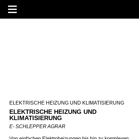
BUSINESS UNITS
BRANCHEN
KOMPETENZEN
BLOG
ÜBERSICHT
INFORMATIONEN
UNTERNEHMEN & VERANSTALTUNGEN
MENSCHEN & GESCHICHTEN
TECHNIK & WISSEN
UNTERNEHMEN
ELEKTRISCHE HEIZUNG UND KLIMATISIERUNG
KARRIERE
ELEKTRISCHE HEIZUNG UND
DOWNLOADS
KLIMATISIERUNG
DE
EN
FR
E- SCHLEPPER AGRAR
Von einfachen Elektroheizungen bis hin zu komplexen