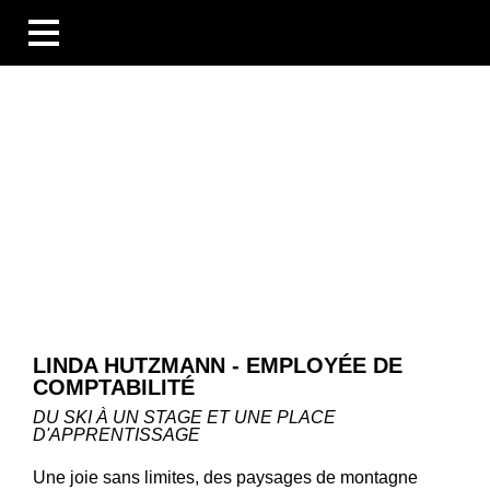
BUSINESS UNITS
SECTEURS
COMPÉTENCES
BLOG
ÜBERSICHT
NOUVELLES
ENTREPRISES ET ÉVÉNEMENTS
DES PERSONNES ET DES HISTOIRES
TECHNOLOGIE ET CONNAISSANCES
LES ENTREPRISES
LINDA HUTZMANN - EMPLOYÉE DE
CARRIÈRE
COMPTABILITÉ
TÉLÉCHARGEMENTS
DE
DU SKI À UN STAGE ET UNE PLACE
EN
FR
D'APPRENTISSAGE
Une joie sans limites, des paysages de montagne