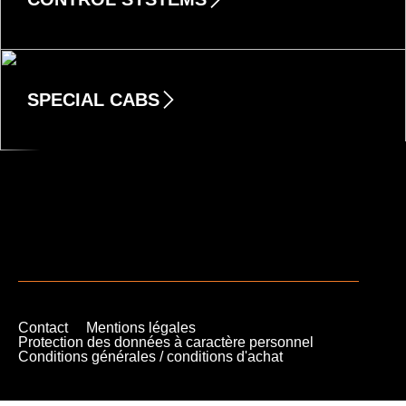
MODULES D’AFFICHAGE ET DE COMMANDE
ELECTRONIQUE DE COMMANDE ET DE
PUISSANCE
TECHNIQUES DE SÉCURITÉ
LOGICIELS ET SYSTÈMES DE BUS
SPECIAL CABS
CABINES COMPLÈTES
CABINES DE CONDUITE ET COLONNES DE
DIRECTION
VÊTEMENTS ET ACCESSOIRES
Contact
Mentions légales
Protection des données à caractère personnel
Conditions générales / conditions d'achat