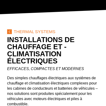
CONTROL SYSTEMS
SPECIAL CABS
SECTEURS
COMPÉTENCES
BLOG
LES ENTREPRISES
CARRIÈRE
THERMAL SYSTEMS
TÉLÉCHARGEMENTS
INSTALLATIONS DE
DE
EN
FR
CHAUFFAGE ET ­
CLIMATISATION
ÉLECTRIQUES
EFFICACES, COMPACTES ET MODERNES
Des simples chauffages électriques aux systèmes de
chauffage et climatisation électriques complexes pour
les cabines de conducteurs et batteries de véhicules –
nos solutions sont produites spécialement pour les
véhicules avec moteurs électriques et piles à
combustible.