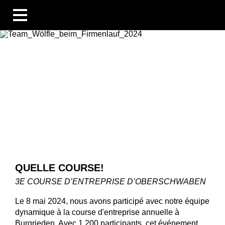
BUSINESS UNITS
SECTEURS
COMPÉTENCES
BLOG
ÜBERSICHT
NOUVELLES
ENTREPRISES ET ÉVÉNEMENTS
DES PERSONNES ET DES HISTOIRES
TECHNOLOGIE ET CONNAISSANCES
LES ENTREPRISES
QUELLE COURSE!
CARRIÈRE
TÉLÉCHARGEMENTS
3E COURSE D’ENTREPRISE D’OBERSCHWABEN
DE
EN
FR
Le 8 mai 2024, nous avons participé avec notre équipe
dynamique à la course d'entreprise annuelle à
Burgrieden. Avec 1 200 participants, cet événement