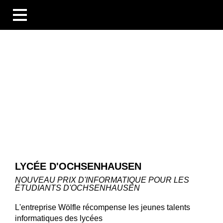
BUSINESS UNITS
SECTEURS
COMPÉTENCES
BLOG
ÜBERSICHT
NOUVELLES
ENTREPRISES ET ÉVÉNEMENTS
DES PERSONNES ET DES HISTOIRES
TECHNOLOGIE ET CONNAISSANCES
LES ENTREPRISES
LYCÉE D'OCHSENHAUSEN
CARRIÈRE
TÉLÉCHARGEMENTS
NOUVEAU PRIX D'INFORMATIQUE POUR LES
ÉTUDIANTS D'OCHSENHAUSEN
DE
EN
FR
L'entreprise Wölfle récompense les jeunes talents
informatiques des lycées