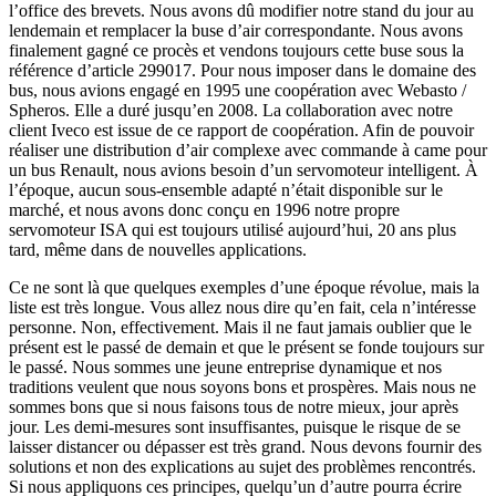
l’office des brevets. Nous avons dû modifier notre stand du jour au
lendemain et remplacer la buse d’air correspondante. Nous avons
finalement gagné ce procès et vendons toujours cette buse sous la
référence d’article 299017. Pour nous imposer dans le domaine des
bus, nous avions engagé en 1995 une coopération avec Webasto /
Spheros. Elle a duré jusqu’en 2008. La collaboration avec notre
client Iveco est issue de ce rapport de coopération. Afin de pouvoir
réaliser une distribution d’air complexe avec commande à came pour
un bus Renault, nous avions besoin d’un servomoteur intelligent. À
l’époque, aucun sous-ensemble adapté n’était disponible sur le
marché, et nous avons donc conçu en 1996 notre propre
servomoteur ISA qui est toujours utilisé aujourd’hui, 20 ans plus
tard, même dans de nouvelles applications.
Ce ne sont là que quelques exemples d’une époque révolue, mais la
liste est très longue. Vous allez nous dire qu’en fait, cela n’intéresse
personne. Non, effectivement. Mais il ne faut jamais oublier que le
présent est le passé de demain et que le présent se fonde toujours sur
le passé. Nous sommes une jeune entreprise dynamique et nos
traditions veulent que nous soyons bons et prospères. Mais nous ne
sommes bons que si nous faisons tous de notre mieux, jour après
jour. Les demi-mesures sont insuffisantes, puisque le risque de se
laisser distancer ou dépasser est très grand. Nous devons fournir des
solutions et non des explications au sujet des problèmes rencontrés.
Si nous appliquons ces principes, quelqu’un d’autre pourra écrire