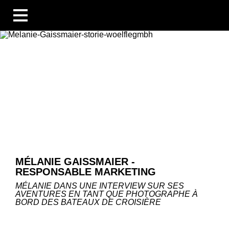
BUSINESS UNITS
SECTEURS
COMPÉTENCES
BLOG
ÜBERSICHT
NOUVELLES
ENTREPRISES ET ÉVÉNEMENTS
DES PERSONNES ET DES HISTOIRES
TECHNOLOGIE ET CONNAISSANCES
MÉLANIE GAISSMAIER -
LES ENTREPRISES
RESPONSABLE MARKETING
CARRIÈRE
TÉLÉCHARGEMENTS
MÉLANIE DANS UNE INTERVIEW SUR SES
AVENTURES EN TANT QUE PHOTOGRAPHE À
DE
EN
FR
BORD DES BATEAUX DE CROISIÈRE