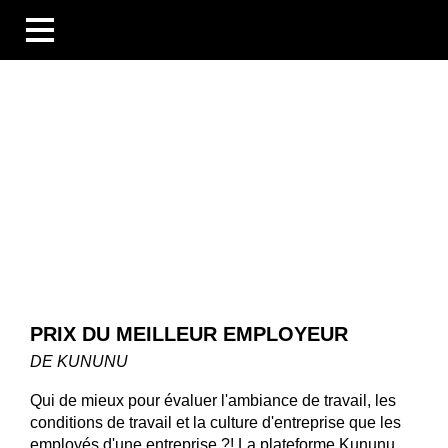
BUSINESS UNITS
SECTEURS
COMPÉTENCES
BLOG
ÜBERSICHT
NOUVELLES
ENTREPRISES ET ÉVÉNEMENTS
DES PERSONNES ET DES HISTOIRES
TECHNOLOGIE ET CONNAISSANCES
LES ENTREPRISES
PRIX DU MEILLEUR EMPLOYEUR
CARRIÈRE
TÉLÉCHARGEMENTS
DE KUNUNU
DE
EN
FR
Qui de mieux pour évaluer l'ambiance de travail, les
conditions de travail et la culture d'entreprise que les
employés d'une entreprise ?! La plateforme Kununu