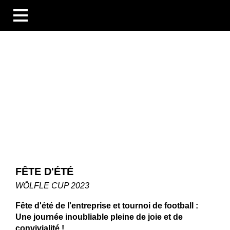
BUSINESS UNITS
SECTEURS
COMPÉTENCES
BLOG
ÜBERSICHT
NOUVELLES
ENTREPRISES ET ÉVÉNEMENTS
DES PERSONNES ET DES HISTOIRES
TECHNOLOGIE ET CONNAISSANCES
LES ENTREPRISES
FÊTE D'ÉTÉ
CARRIÈRE
TÉLÉCHARGEMENTS
WÖLFLE CUP 2023
DE
EN
FR
Fête d'été de l'entreprise et tournoi de football :
Une journée inoubliable pleine de joie et de
convivialité !