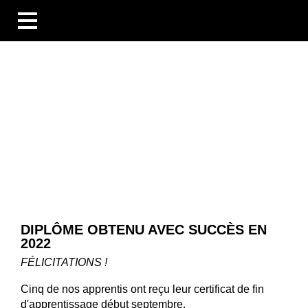
BUSINESS UNITS
SECTEURS
COMPÉTENCES
BLOG
ÜBERSICHT
NOUVELLES
ENTREPRISES ET ÉVÉNEMENTS
DES PERSONNES ET DES HISTOIRES
TECHNOLOGIE ET CONNAISSANCES
LES ENTREPRISES
DIPLÔME OBTENU AVEC SUCCÈS EN
CARRIÈRE
2022
TÉLÉCHARGEMENTS
DE
FÉLICITATIONS !
EN
FR
Cinq de nos apprentis ont reçu leur certificat de fin
d'apprentissage début septembre.