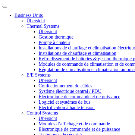
Business Units
Übersicht
Thermal Systems
Übersicht
Gestion thermique
Pompe à chaleur
Installations de chauffage et climatisation électriqu
Installations de chauffage et climatisation
Refroidissement de batteries & gestion thermique p
Modules de commande de climatisation et de co
Régulation de climatisation et climatisation automa
E/E Systems
Übersicht
Confectionnement de câbles
Système électrique central / PDU
Électronique de commande et de puissance
Logiciel et systèmes de bus
Électrification à haute tension
Control Systems
Übersicht
Modules d’affichage et de commande
Electronique de commande et de puissance
Techniques de sécurité