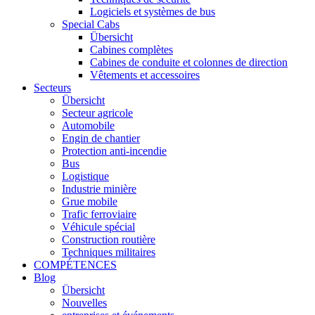
Logiciels et systèmes de bus
Special Cabs
Übersicht
Cabines complètes
Cabines de conduite et colonnes de direction
Vêtements et accessoires
Secteurs
Übersicht
Secteur agricole
Automobile
Engin de chantier
Protection anti-incendie
Bus
Logistique
Industrie minière
Grue mobile
Trafic ferroviaire
Véhicule spécial
Construction routière
Techniques militaires
COMPÉTENCES
Blog
Übersicht
Nouvelles