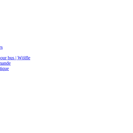
es
our bus | Wölfle
mmande
tique