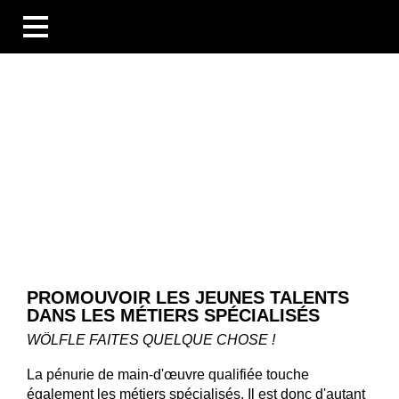
BUSINESS UNITS
SECTEURS
COMPÉTENCES
BLOG
ÜBERSICHT
NOUVELLES
ENTREPRISES ET ÉVÉNEMENTS
DES PERSONNES ET DES HISTOIRES
TECHNOLOGIE ET CONNAISSANCES
LES ENTREPRISES
PROMOUVOIR LES JEUNES TALENTS
CARRIÈRE
DANS LES MÉTIERS SPÉCIALISÉS
TÉLÉCHARGEMENTS
DE
WÖLFLE FAITES QUELQUE CHOSE !
EN
FR
La pénurie de main-d'œuvre qualifiée touche
également les métiers spécialisés. Il est donc d'autant