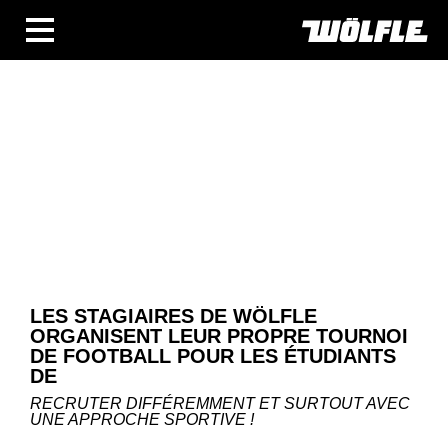
BUSINESS UNITS
SECTEURS
COMPÉTENCES
BLOG
ÜBERSICHT
NOUVELLES
ENTREPRISES ET ÉVÉNEMENTS
DES PERSONNES ET DES HISTOIRES
TECHNOLOGIE ET CONNAISSANCES
LES STAGIAIRES DE WÖLFLE
LES ENTREPRISES
ORGANISENT LEUR PROPRE TOURNOI
CARRIÈRE
DE FOOTBALL POUR LES ÉTUDIANTS
TÉLÉCHARGEMENTS
DE
DE
EN
FR
RECRUTER DIFFÉREMMENT ET SURTOUT AVEC
UNE APPROCHE SPORTIVE !