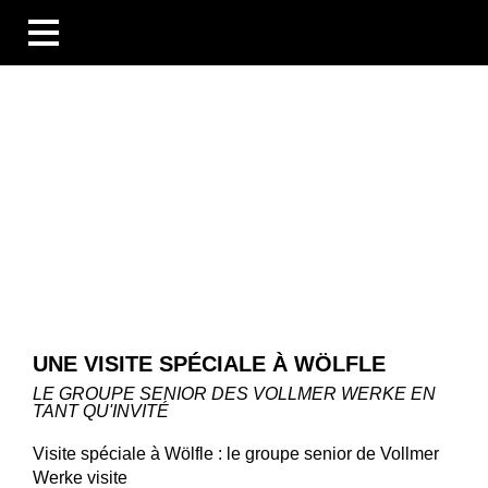
BUSINESS UNITS
SECTEURS
COMPÉTENCES
BLOG
ÜBERSICHT
NOUVELLES
ENTREPRISES ET ÉVÉNEMENTS
DES PERSONNES ET DES HISTOIRES
TECHNOLOGIE ET CONNAISSANCES
LES ENTREPRISES
UNE VISITE SPÉCIALE À WÖLFLE
CARRIÈRE
TÉLÉCHARGEMENTS
LE GROUPE SENIOR DES VOLLMER WERKE EN
TANT QU'INVITÉ
DE
EN
FR
Visite spéciale à Wölfle : le groupe senior de Vollmer
Werke visite