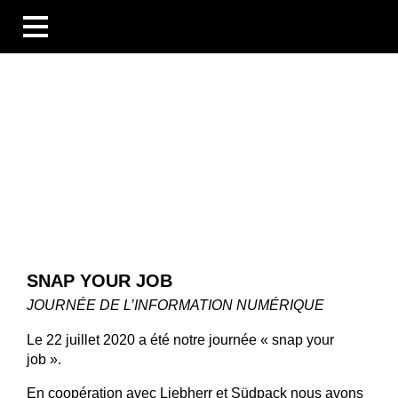
BUSINESS UNITS
SECTEURS
COMPÉTENCES
BLOG
ÜBERSICHT
NOUVELLES
ENTREPRISES ET ÉVÉNEMENTS
DES PERSONNES ET DES HISTOIRES
TECHNOLOGIE ET CONNAISSANCES
SNAP YOUR JOB
LES ENTREPRISES
CARRIÈRE
JOURNÉE DE L’INFORMATION NUMÉRIQUE
TÉLÉCHARGEMENTS
DE
EN
FR
Le 22 juillet 2020 a été notre journée « snap your
job ».
En coopération avec Liebherr et Südpack nous avons